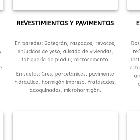
REVESTIMIENTOS Y PAVIMENTOS
E
En paredes: Gotegrán, raspados, revocos,
Dos
y
enlucidos de yeso, alisado de viviendas,
ref
tabiquería de pladur, microcemento.
ins
e
estu
En suelos: Gres, porcelánicos, pavimento
an
hidráulico, hormigón impreso, fratasados,
a
adoquinados, microhormigón.